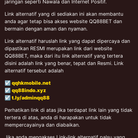
jaringan seperti Nawala dan Internet Positif.
Link alternatif yang di sediakan ini akan membantu
anda agar tetap bisa akses website QQ88BET dan
bermain dengan aman dan nyaman.
Link alternatif haruslah link yang dapat dipercaya dan
dipastikan RESMI merupakan link dari website
QQ88BET, maka dari itu link alternatif yang tertera
disini adalah link yang benar, tepat dan Resmi. Link
alternatif tersebut adalah
☑
qqhkmobile.net
☑
qq88indo.xyz
☑
t.ly/adminqq88
Perhatikan link di atas jika terdapat link lain yang tidak
tertera di atas, anda di harapakan untuk tidak
mempercayainya dan diabaikan.
Jika anda mengakses Link-link alternatif palsu yang