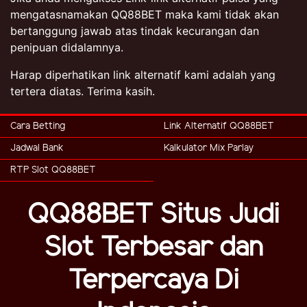
mengatasnamakan QQ88BET maka kami tidak akan
bertanggung jawab atas tindak kecurangan dan
penipuan didalamnya.
Harap diperhatikan link alternatif kami adalah yang
tertera diatas. Terima kasih.
Cara Betting
Link Alternatif QQ88BET
Jadwal Bank
Kalkulator Mix Parlay
RTP Slot QQ88BET
QQ88BET Situs Judi
Slot Terbesar dan
Terpercaya Di