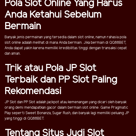
Pola Slot Online Yang Harus
Anda Ketahui Sebelum
Bermain
Banyak jenis permainan yang tersedia dalam slot online, namun rahasia pola
slot online adalah melihat di mana Anda bermain. Jika bermain di QQ88BET,
Anda dapat yakin karena memiliki kredibilitas tinggi dengan transaksi cepat
dan aman.
Trik atau Pola JP Slot
Terbaik dan PP Slot Paling
Rekomendasi
JP Slot dan PP Slot adalah jackpot atau kemenangan yang dicari oleh banyak
orang demi mendapatkan gacor dalam bermain slot online. Game Pragmatic
Play seperti Sweet Bonanza, Sugar Rush, dan banyak lagi memiliki peluang JP
yang tinggi di QQ88BET.
Tentang Situs Judi Slot