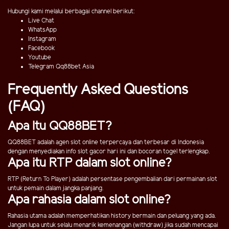
Hubungi kami melalui berbagai channel berikut:
Live Chat
WhatsApp
Instagram
Facebook
Youtube
Telegram Qq88bet Asia
Frequently Asked Questions
(FAQ)
Apa Itu QQ88BET?
QQ88BET adalah agen slot online terpercaya dan terbesar di Indonesia
dengan menyediakan info slot gacor hari ini dan bocoran togel terlengkap.
Apa itu RTP dalam slot online?
RTP (Return To Player) adalah persentase pengembalian dari permainan slot
untuk pemain dalam jangka panjang.
Apa rahasia dalam slot online?
Rahasia utama adalah memperhatikan history bermain dan peluang yang ada.
Jangan lupa untuk selalu menarik kemenangan (withdraw) jika sudah mencapai