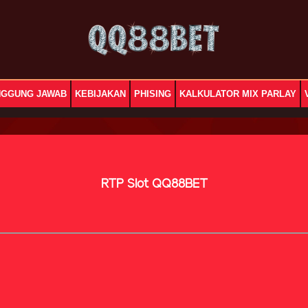
NGGUNG JAWAB
KEBIJAKAN
PHISING
KALKULATOR MIX PARLAY
RTP Slot QQ88BET