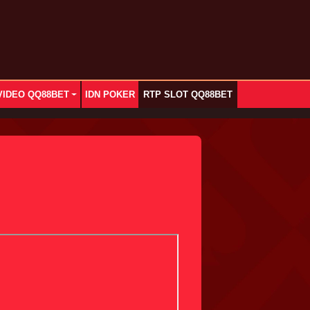
VIDEO QQ88BET
IDN POKER
RTP SLOT QQ88BET