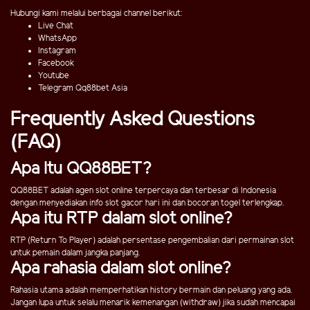
Hubungi kami melalui berbagai channel berikut:
Live Chat
WhatsApp
Instagram
Facebook
Youtube
Telegram Qq88bet Asia
Frequently Asked Questions
(FAQ)
Apa Itu QQ88BET?
QQ88BET adalah agen slot online terpercaya dan terbesar di Indonesia
dengan menyediakan info slot gacor hari ini dan bocoran togel terlengkap.
Apa itu RTP dalam slot online?
RTP (Return To Player) adalah persentase pengembalian dari permainan slot
untuk pemain dalam jangka panjang.
Apa rahasia dalam slot online?
Rahasia utama adalah memperhatikan history bermain dan peluang yang ada.
Jangan lupa untuk selalu menarik kemenangan (withdraw) jika sudah mencapai