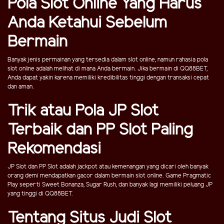
Pola Slot Online Yang Harus
Anda Ketahui Sebelum
Bermain
Banyak jenis permainan yang tersedia dalam slot online, namun rahasia pola
slot online adalah melihat di mana Anda bermain. Jika bermain di QQ88BET,
Anda dapat yakin karena memiliki kredibilitas tinggi dengan transaksi cepat
dan aman.
Trik atau Pola JP Slot
Terbaik dan PP Slot Paling
Rekomendasi
JP Slot dan PP Slot adalah jackpot atau kemenangan yang dicari oleh banyak
orang demi mendapatkan gacor dalam bermain slot online. Game Pragmatic
Play seperti Sweet Bonanza, Sugar Rush, dan banyak lagi memiliki peluang JP
yang tinggi di QQ88BET.
Tentang Situs Judi Slot