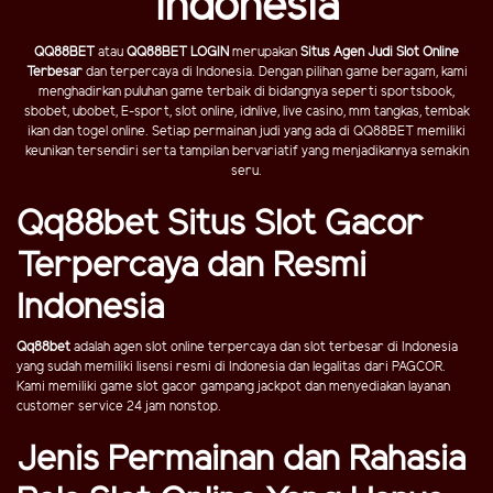
Indonesia
QQ88BET
atau
QQ88BET LOGIN
merupakan
Situs Agen Judi Slot Online
Terbesar
dan terpercaya di Indonesia. Dengan pilihan game beragam, kami
menghadirkan puluhan game terbaik di bidangnya seperti sportsbook,
sbobet, ubobet, E-sport, slot online, idnlive, live casino, mm tangkas, tembak
ikan dan togel online. Setiap permainan judi yang ada di QQ88BET memiliki
keunikan tersendiri serta tampilan bervariatif yang menjadikannya semakin
seru.
Qq88bet Situs Slot Gacor
Terpercaya dan Resmi
Indonesia
Qq88bet
adalah agen slot online terpercaya dan slot terbesar di Indonesia
yang sudah memiliki lisensi resmi di Indonesia dan legalitas dari PAGCOR.
Kami memiliki game slot gacor gampang jackpot dan menyediakan layanan
customer service 24 jam nonstop.
Jenis Permainan dan Rahasia